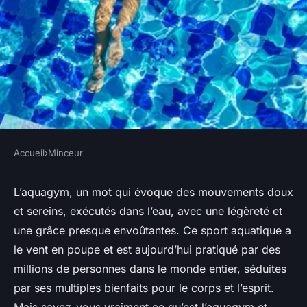
Accueil
›
Minceur
MINCEUR
L'aquagym : tonifier son corps
L’aquagym, un mot qui évoque des mouvements doux
et sereins, exécutés dans l’eau, avec une légèreté et
dans l'eau
une grâce presque envoûtantes. Ce sport aquatique a
le vent en poupe et est aujourd’hui pratiqué par des
Florian
•
22 décembre 2023
•
5 min de lecture
millions de personnes dans le monde entier, séduites
par ses multiples bienfaits pour le corps et l’esprit.