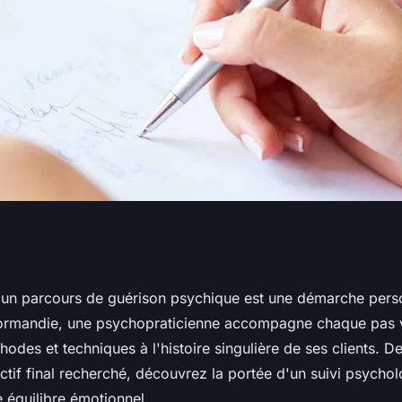
en Normandie :
un parcours de guérison psychique est une démarche pers
rmandie, une psychopraticienne accompagne chaque pas ve
 son intervention
odes et techniques à l'histoire singulière de ses clients. D
ctif final recherché, découvrez la portée d'un suivi psycho
re équilibre émotionnel.