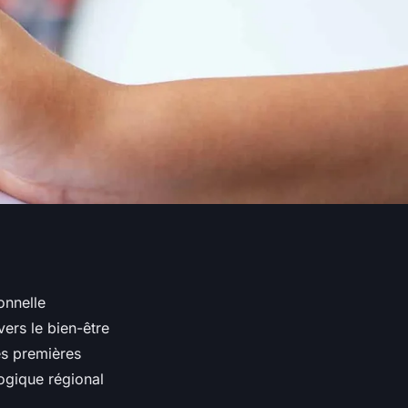
onnelle
rs le bien-être
es premières
logique régional