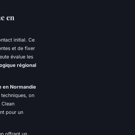
ne en
tact initial. Ce
ntes et de fixer
eute évalue les
gique régional
le en Normandie
s techniques, on
e Clean
ent pour un
n offrant un