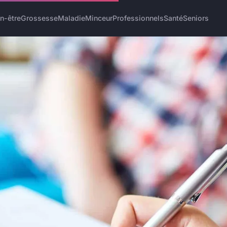
n-être
Grossesse
Maladie
Minceur
Professionnels
Santé
Seniors