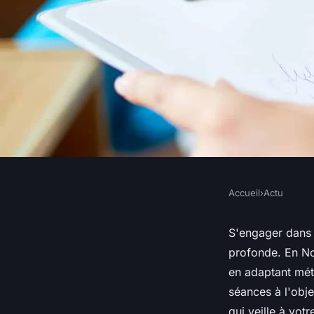
Accueil
›
Actu
ACTU
Psycho praticienne 
S'engager dans 
profonde. En No
comment se déroule
en adaptant méth
séances à l'obje
qui veille à vot