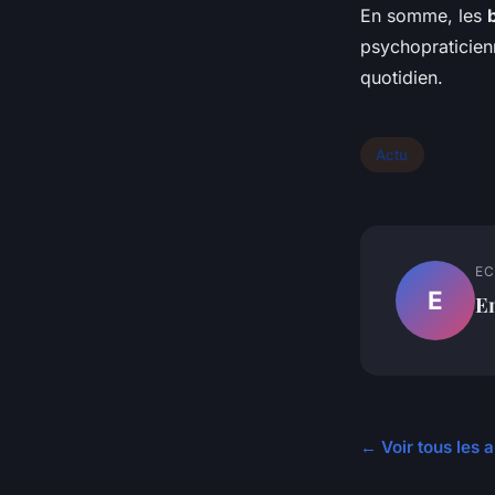
En somme, les
psychopraticienn
quotidien.
Actu
EC
E
E
← Voir tous les a