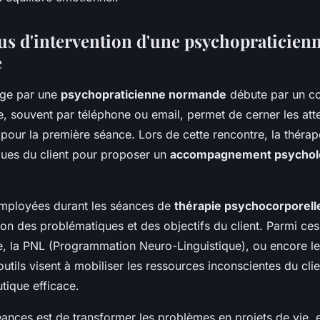
us d'intervention d'une psychopraticien
e
rge par une
psychopraticienne normande
débute par un con
 souvent par téléphone ou email, permet de cerner les atte
pour la première séance. Lors de cette rencontre, la thérap
ques du client pour proposer un
accompagnement psycholo
mployées durant les séances de
thérapie psychocorporel
ion des problématiques et des objectifs du client. Parmi ce
e, la PNL (Programmation Neuro-Linguistique), ou encore l
tils visent à mobiliser les ressources inconscientes du cli
utique efficace.
éances est de transformer les problèmes en projets de vie, e