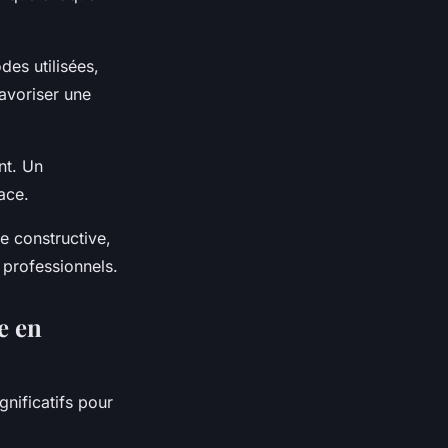
es utilisées,
favoriser une
nt. Un
ace.
e constructive,
t professionnels.
e en
gnificatifs pour
a