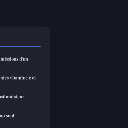
 missions d'un
mies vitamine c et
ostimulateur
up sont