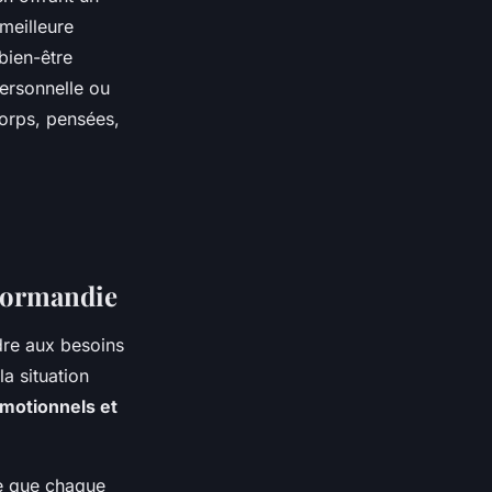
meilleure
bien-être
personnelle ou
corps, pensées,
 Normandie
re aux besoins
a situation
motionnels et
re que chaque