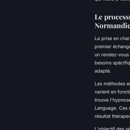
?
Le process
Emma
•
9 avril 2024
•
3 min de lecture
Normandi
La prise en cha
premier échange,
un rendez-vous 
besoins spécifi
adapté.
Les méthodes e
varient en fonct
trouve l'hypnos
Language. Ces ou
résultat thérape
L'objectif des s