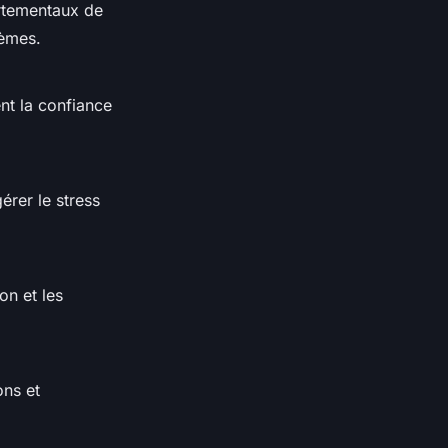
ortementaux de
lèmes.
nt la confiance
érer le stress
on et les
ons et