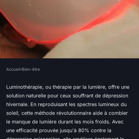
Accueil
›
Bien-être
BIEN-ÊTRE
Luminothérapie : une lumière
Luminothérapie, ou thérapie par la lumière, offre une
solution naturelle pour ceux souffrant de dépression
pour chasser la dépression
hivernale. En reproduisant les spectres lumineux du
hivernale !
soleil, cette méthode révolutionnaire aide à combler
le manque de lumière durant les mois froids. Avec
Charlotte
•
7 avril 2025
•
4 min de lecture
une efficacité prouvée jusqu'à 80% contre la